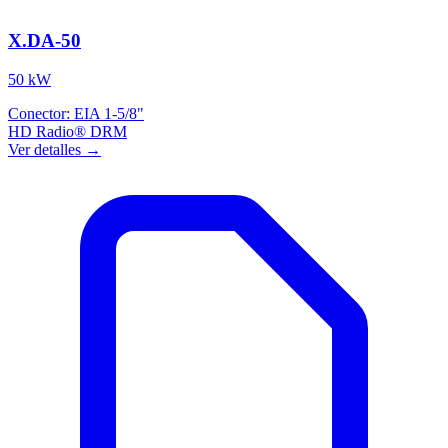
X.DA-50
50 kW
Conector:
EIA 1-5/8"
HD Radio®
DRM
Ver detalles →