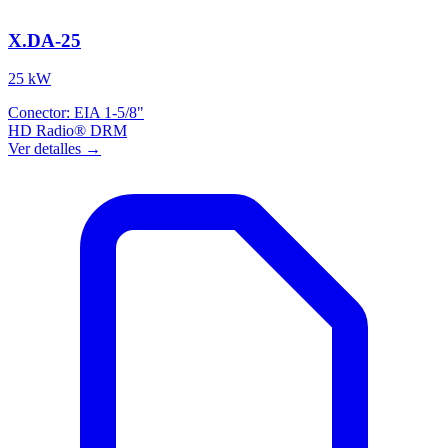
X.DA-25
25 kW
Conector:
EIA 1-5/8"
HD Radio®
DRM
Ver detalles →