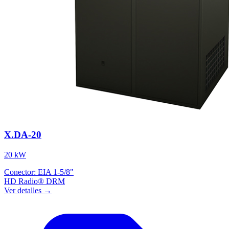
X.DA-20
20 kW
Conector:
EIA 1-5/8"
HD Radio®
DRM
Ver detalles →