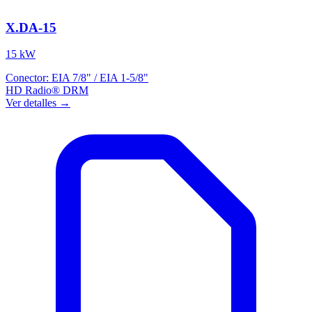
X.DA-15
15 kW
Conector:
EIA 7/8" / EIA 1-5/8"
HD Radio®
DRM
Ver detalles →