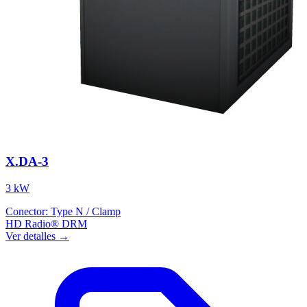
X.DA-3
3 kW
Conector:
Type N / Clamp
HD Radio®
DRM
Ver detalles →