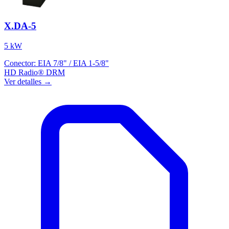
X.DA-5
5 kW
Conector:
EIA 7/8" / EIA 1-5/8"
HD Radio®
DRM
Ver detalles →