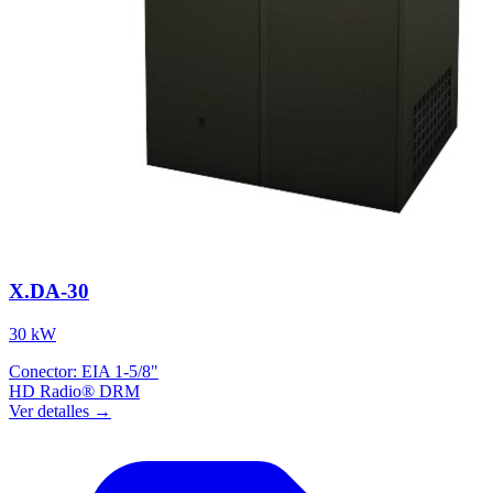
X.DA-30
30 kW
Conector:
EIA 1-5/8"
HD Radio®
DRM
Ver detalles →