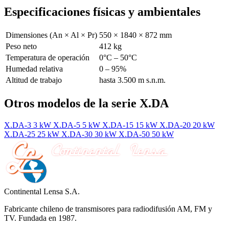
Especificaciones físicas y ambientales
Dimensiones (An × Al × Pr)
550 × 1840 × 872 mm
Peso neto
412 kg
Temperatura de operación
0°C – 50°C
Humedad relativa
0 – 95%
Altitud de trabajo
hasta 3.500 m s.n.m.
Otros modelos de la serie X.DA
X.DA-3
3 kW
X.DA-5
5 kW
X.DA-15
15 kW
X.DA-20
20 kW
X.DA-25
25 kW
X.DA-30
30 kW
X.DA-50
50 kW
Continental Lensa S.A.
Fabricante chileno de transmisores para radiodifusión AM, FM y
TV. Fundada en 1987.