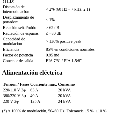
(THD)
Distorsión de
< 2% (60 Hz – 7 kHz, 2:1)
intermodulación
Desplazamiento de
< 1%
portadora
Relación señal/ruido
≥ 62 dB
Radiación de espurias
≤ −80 dB
Capacidad de
> 130% positive peak
modulación
Eficiencia
85% en condiciones normales
Factor de potencia
0.95 ind
Conector de salida
EIA 7/8" / EIA 1-5/8"
Alimentación eléctrica
Tensión / Fases
Corriente máx.
Consumo
220/110 V 3φ
63 A
20 kVA
380/220 V 3φ
40 A
20 kVA
220 V 2φ
125 A
24 kVA
(*) A 100% de modulación, 50–60 Hz. Tolerancia ±5 %, ±10 %.