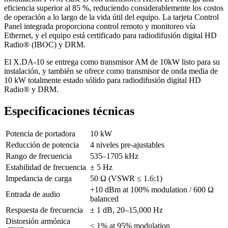
eficiencia superior al 85 %, reduciendo considerablemente los costos
de operación a lo largo de la vida útil del equipo. La tarjeta Control
Panel integrada proporciona control remoto y monitoreo vía
Ethernet, y el equipo está certificado para radiodifusión digital HD
Radio® (IBOC) y DRM.
El X.DA-10 se entrega como transmisor AM de 10kW listo para su
instalación, y también se ofrece como transmisor de onda media de
10 kW totalmente estado sólido para radiodifusión digital HD
Radio® y DRM.
Especificaciones técnicas
Potencia de portadora
10 kW
Reducción de potencia
4 niveles pre-ajustables
Rango de frecuencia
535–1705 kHz
Estabilidad de frecuencia
± 5 Hz
Impedancia de carga
50 Ω (VSWR ≤ 1.6:1)
+10 dBm at 100% modulation / 600 Ω
Entrada de audio
balanced
Respuesta de frecuencia
± 1 dB, 20–15,000 Hz
Distorsión armónica
< 1% at 95% modulation