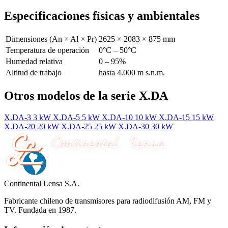
Especificaciones físicas y ambientales
Dimensiones (An × Al × Pr)
2625 × 2083 × 875 mm
Temperatura de operación
0°C – 50°C
Humedad relativa
0 – 95%
Altitud de trabajo
hasta 4.000 m s.n.m.
Otros modelos de la serie X.DA
X.DA-3
3 kW
X.DA-5
5 kW
X.DA-10
10 kW
X.DA-15
15 kW
X.DA-20
20 kW
X.DA-25
25 kW
X.DA-30
30 kW
Continental Lensa S.A.
Fabricante chileno de transmisores para radiodifusión AM, FM y
TV. Fundada en 1987.