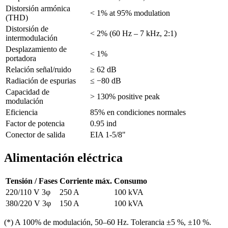
Distorsión armónica
< 1% at 95% modulation
(THD)
Distorsión de
< 2% (60 Hz – 7 kHz, 2:1)
intermodulación
Desplazamiento de
< 1%
portadora
Relación señal/ruido
≥ 62 dB
Radiación de espurias
≤ −80 dB
Capacidad de
> 130% positive peak
modulación
Eficiencia
85% en condiciones normales
Factor de potencia
0.95 ind
Conector de salida
EIA 1-5/8"
Alimentación eléctrica
Tensión / Fases
Corriente máx.
Consumo
220/110 V 3φ
250 A
100 kVA
380/220 V 3φ
150 A
100 kVA
(*) A 100% de modulación, 50–60 Hz. Tolerancia ±5 %, ±10 %.