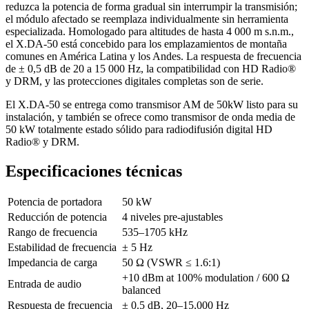
reduzca la potencia de forma gradual sin interrumpir la transmisión;
el módulo afectado se reemplaza individualmente sin herramienta
especializada. Homologado para altitudes de hasta 4 000 m s.n.m.,
el X.DA-50 está concebido para los emplazamientos de montaña
comunes en América Latina y los Andes. La respuesta de frecuencia
de ± 0,5 dB de 20 a 15 000 Hz, la compatibilidad con HD Radio®
y DRM, y las protecciones digitales completas son de serie.
El X.DA-50 se entrega como transmisor AM de 50kW listo para su
instalación, y también se ofrece como transmisor de onda media de
50 kW totalmente estado sólido para radiodifusión digital HD
Radio® y DRM.
Especificaciones técnicas
Potencia de portadora
50 kW
Reducción de potencia
4 niveles pre-ajustables
Rango de frecuencia
535–1705 kHz
Estabilidad de frecuencia
± 5 Hz
Impedancia de carga
50 Ω (VSWR ≤ 1.6:1)
+10 dBm at 100% modulation / 600 Ω
Entrada de audio
balanced
Respuesta de frecuencia
± 0.5 dB, 20–15,000 Hz